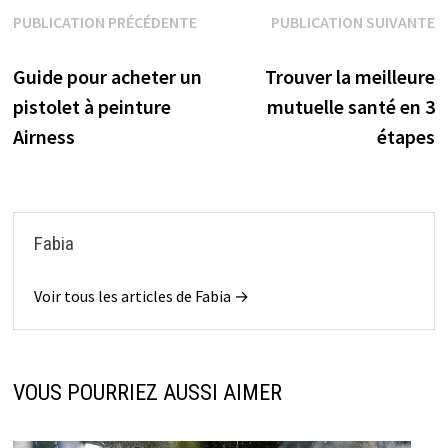
Navigation
PUBLICATION PRÉCÉDENTE
PUBLICATION SUIVANTE
Publication précédente :
Publication suivante :
de
Guide pour acheter un
Trouver la meilleure
l’article
pistolet à peinture
mutuelle santé en 3
Airness
étapes
Fabia
Voir tous les articles de Fabia →
VOUS POURRIEZ AUSSI AIMER