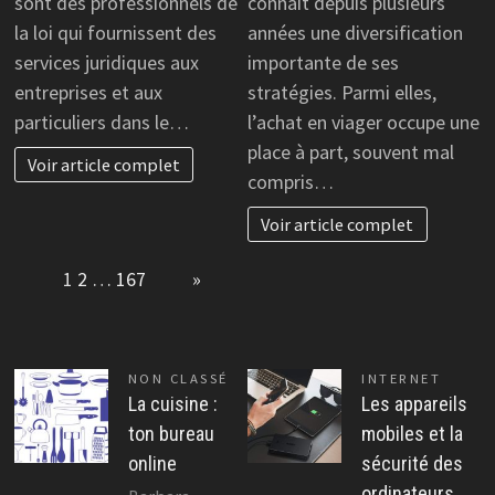
sont des professionnels de
connaît depuis plusieurs
la loi qui fournissent des
années une diversification
services juridiques aux
importante de ses
entreprises et aux
stratégies. Parmi elles,
particuliers dans le…
l’achat en viager occupe une
place à part, souvent mal
Voir article complet
compris…
Voir article complet
Page:
1
2
…
167
Next
»
NON CLASSÉ
INTERNET
La cuisine :
Les appareils
ton bureau
mobiles et la
online
sécurité des
ordinateurs