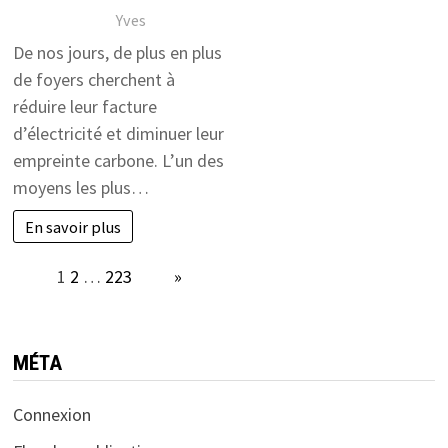
Yves
De nos jours, de plus en plus
de foyers cherchent à
réduire leur facture
d’électricité et diminuer leur
empreinte carbone. L’un des
moyens les plus…
En savoir plus
Page:
1
2
…
223
Next
»
MÉTA
Connexion