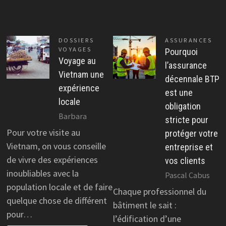
DOSSIERS
ASSURANCES
VOYAGES
Pourquoi
Voyage au
l’assurance
Vietnam une
décennale BTP
expérience
est une
locale
obligation
Barbara
stricte pour
Pour votre visite au
protéger votre
Vietnam, on vous conseille
entreprise et
de vivre des expériences
vos clients
inoubliables avec la
Pascal Cabus
population locale et de faire
Chaque professionnel du
quelque chose de différent
bâtiment le sait :
pour…
l’édification d’une