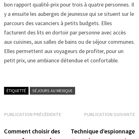
bon rapport qualité-prix pour trois à quatre personnes. Il
y a ensuite les auberges de jeunesse qui se situent sur le
parcours des vacanciers à petits budgets. Elles
facturent des lits en dortoir par personne avec accès
aux cuisines, aux salles de bains ou de séjour communes.
Elles permettent aux voyageurs de profiter, pour un
petit prix, une ambiance détendue et confortable.
ÉTIQUETTÉ
SÉJOURS AU MEXIQUE
Navigation
PUBLICATION PRÉCÉDENTE
PUBLICATION SUIVANTE
Publication précédente :
Publication suivante :
de
Comment choisir des
Technique d’espionnage