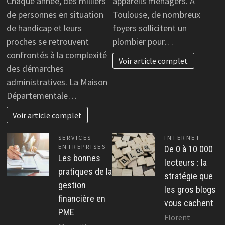
Chaque année, des milliers
appareils ménagers. À
de personnes en situation
Toulouse, de nombreux
de handicap et leurs
foyers sollicitent un
proches se retrouvent
plombier pour…
confrontés à la complexité
Voir article complet
des démarches
administratives. La Maison
Départementale…
Voir article complet
SERVICES
INTERNET
ENTREPRISES
De 0 à 10 000
Les bonnes
lecteurs : la
pratiques de la
stratégie que
gestion
les gros blogs
financière en
vous cachent
PME
Florent