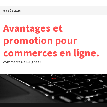
Passer au contenu
8 août 2026
Avantages et
promotion pour
commerces en ligne.
commerces-en-ligne.fr