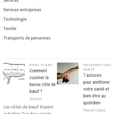
Services
Services entreprises
Technologie
Textile
Transports de personnes
BONS PLANS
INFORMATIONS
SANTÉ
Comment
7 astuces
cuisiner la
pour améliorer
basse côte de
votre santé et
bœuf ?
bien-être au
Aymen
quotidien
Les côtes de bœuf étaient
Pascal Cabus
autrefois l’un des secrets