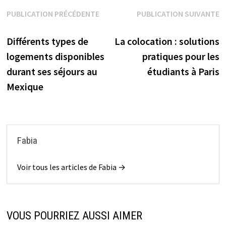
Navigation
PUBLICATION PRÉCÉDENTE
PUBLICATION SUIVANTE
Publication précédente :
Publication suivante :
de
Différents types de
La colocation : solutions
l’article
logements disponibles
pratiques pour les
durant ses séjours au
étudiants à Paris
Mexique
Fabia
Voir tous les articles de Fabia →
VOUS POURRIEZ AUSSI AIMER