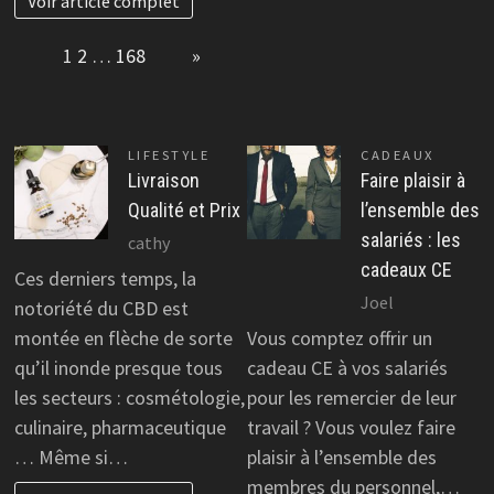
Voir article complet
Page:
1
2
…
168
Next
»
LIFESTYLE
CADEAUX
Livraison
Faire plaisir à
Qualité et Prix
l’ensemble des
salariés : les
cathy
cadeaux CE
Ces derniers temps, la
Joel
notoriété du CBD est
montée en flèche de sorte
Vous comptez offrir un
qu’il inonde presque tous
cadeau CE à vos salariés
les secteurs : cosmétologie,
pour les remercier de leur
culinaire, pharmaceutique
travail ? Vous voulez faire
… Même si…
plaisir à l’ensemble des
membres du personnel,…