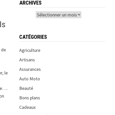
ARCHIVES
Archives
ls
CATÉGORIES
n de
Agriculture
Artisans
Assurances
r, le
Auto Moto
n
ire….
Beauté
ion
Bons plans
Cadeaux