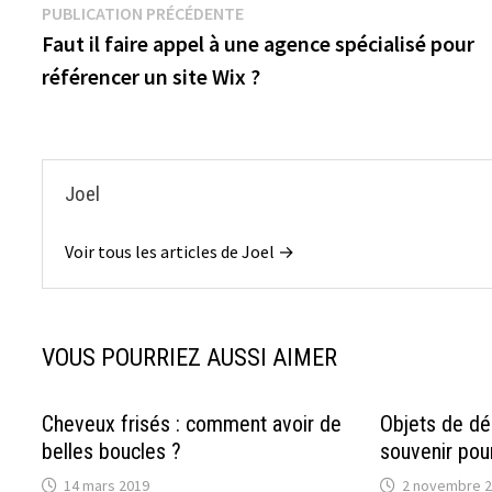
Navigation
Publication précédente :
PUBLICATION PRÉCÉDENTE
Faut il faire appel à une agence spécialisé pour
de
référencer un site Wix ?
l’article
Joel
Voir tous les articles de Joel →
VOUS POURRIEZ AUSSI AIMER
Cheveux frisés : comment avoir de
Objets de dé
belles boucles ?
souvenir pou
14 mars 2019
2 novembre 