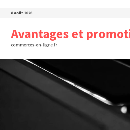
Passer au contenu
8 août 2026
Avantages et promot
commerces-en-ligne.fr