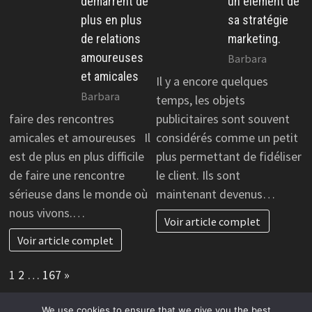
démarrent de
un élément de
plus en plus
sa stratégie
de relations
marketing.
amoureuses
Barbara
et amicales
Il y a encore quelques
Barbara
temps, les objets
faire des rencontres
publicitaires sont souvent
amicales et amoureuses Il
considérés comme un petit
est de plus en plus difficile
plus permettant de fidéliser
de faire une rencontre
le client. Ils sont
sérieuse dans le monde où
maintenant devenus…
nous vivons.…
Voir article complet
Voir article complet
Page:
Next
1
2
…
167
»
We use cookies to ensure that we give you the best