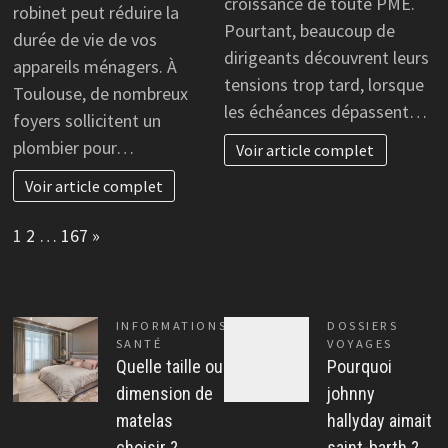
croissance de toute PME.
robinet peut réduire la
Pourtant, beaucoup de
durée de vie de vos
dirigeants découvrent leurs
appareils ménagers. À
tensions trop tard, lorsque
Toulouse, de nombreux
les échéances dépassent…
foyers sollicitent un
plombier pour…
Voir article complet
Voir article complet
Page:
Next
1
2
…
167
»
INFORMATIONS
DOSSIERS
SANTÉ
VOYAGES
Quelle taille ou
Pourquoi
dimension de
johnny
matelas
hallyday aimait
choisir ?
saint-barth ?