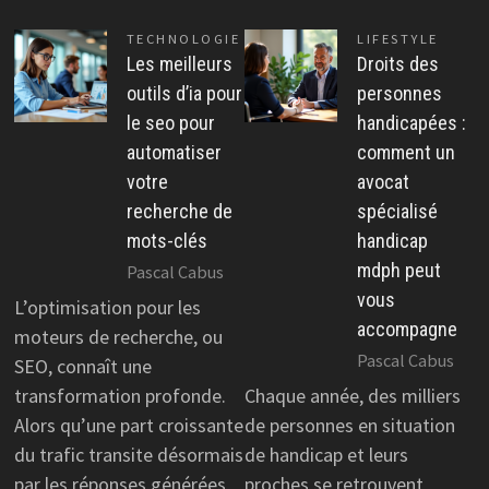
TECHNOLOGIE
LIFESTYLE
Les meilleurs
Droits des
outils d’ia pour
personnes
le seo pour
handicapées :
automatiser
comment un
votre
avocat
recherche de
spécialisé
mots-clés
handicap
mdph peut
Pascal Cabus
vous
L’optimisation pour les
accompagne
moteurs de recherche, ou
Pascal Cabus
SEO, connaît une
transformation profonde.
Chaque année, des milliers
Alors qu’une part croissante
de personnes en situation
du trafic transite désormais
de handicap et leurs
par les réponses générées
proches se retrouvent