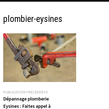
plombier-eysines
Navigation
Publication
PUBLICATION PRÉCÉDENTE
précédente :
Dépannage plomberie
de
Eysines : Faites appel à