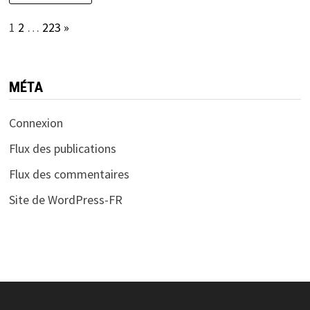
Page:
Next
1
2
…
223
»
MÉTA
Connexion
Flux des publications
Flux des commentaires
Site de WordPress-FR