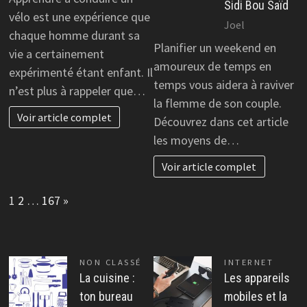
Sidi Bou Saïd
vélo est une expérience que
Joel
chaque homme durant sa
Planifier un weekend en
vie a certainement
amoureux de temps en
expérimenté étant enfant. Il
temps vous aidera à raviver
n’est plus à rappeler que…
la flemme de son couple.
Voir article complet
Découvrez dans cet article
les moyens de…
Voir article complet
Page:
Next
1
2
…
167
»
NON CLASSÉ
INTERNET
La cuisine :
Les appareils
ton bureau
mobiles et la