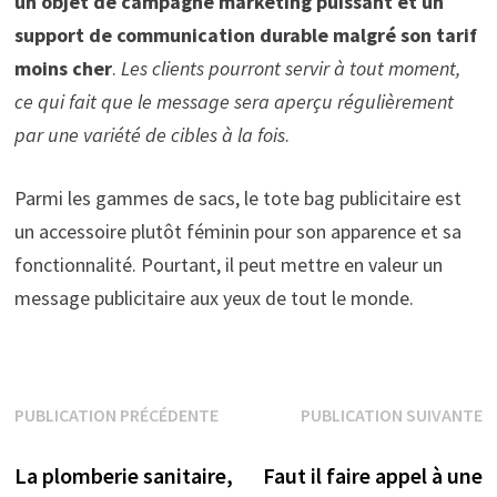
un objet de campagne marketing puissant et un
support de communication durable malgré son tarif
moins cher
.
Les clients pourront servir à tout moment,
ce qui fait que le message sera aperçu régulièrement
par une variété de cibles à la fois
.
Parmi les gammes de sacs, le tote bag publicitaire est
un accessoire plutôt féminin pour son apparence et sa
fonctionnalité. Pourtant, il peut mettre en valeur un
message publicitaire aux yeux de tout le monde.
Navigation
PUBLICATION PRÉCÉDENTE
PUBLICATION SUIVANTE
Publication précédente :
Publication suivante :
de
La plomberie sanitaire,
Faut il faire appel à une