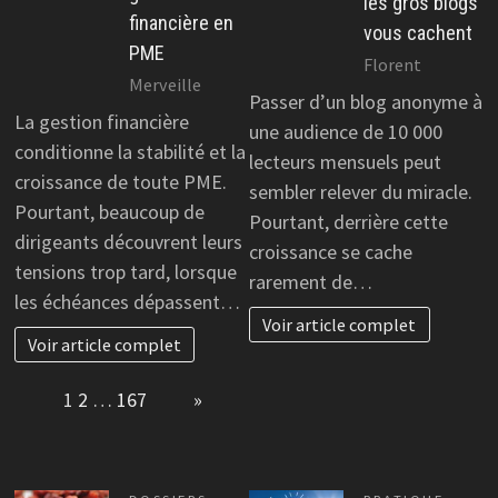
les gros blogs
financière en
vous cachent
PME
Florent
Merveille
Passer d’un blog anonyme à
La gestion financière
une audience de 10 000
conditionne la stabilité et la
lecteurs mensuels peut
croissance de toute PME.
sembler relever du miracle.
Pourtant, beaucoup de
Pourtant, derrière cette
dirigeants découvrent leurs
croissance se cache
tensions trop tard, lorsque
rarement de…
les échéances dépassent…
Voir article complet
Voir article complet
Page:
1
2
…
167
Next
»