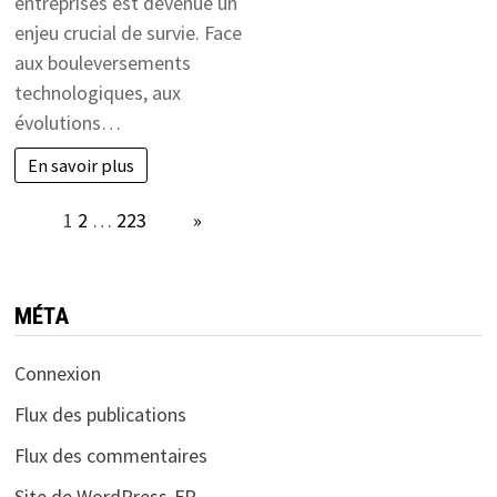
entreprises est devenue un
enjeu crucial de survie. Face
aux bouleversements
technologiques, aux
évolutions…
En savoir plus
Page:
1
2
…
223
Next
»
MÉTA
Connexion
Flux des publications
Flux des commentaires
Site de WordPress-FR