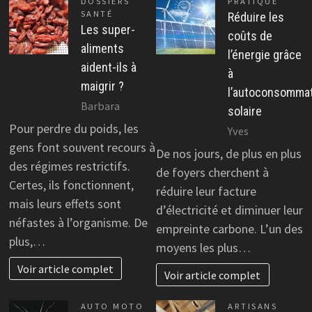
DOSSIERS
PRATIQUE
SANTÉ
Réduire les
Les super-
coûts de
aliments
l’énergie grâce
aident-ils à
à
maigrir ?
l’autoconsomma
Barbara
solaire
Pour perdre du poids, les
Yves
gens font souvent recours à
De nos jours, de plus en plus
des régimes restrictifs.
de foyers cherchent à
Certes, ils fonctionnent,
réduire leur facture
mais leurs effets sont
d’électricité et diminuer leur
néfastes à l’organisme. De
empreinte carbone. L’un des
plus,…
moyens les plus…
Voir article complet
Voir article complet
AUTO MOTO
ARTISANS