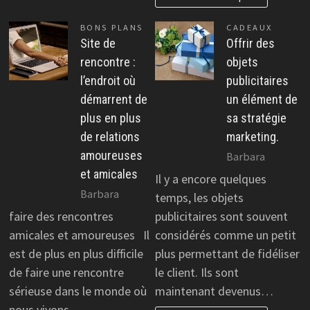
BONS PLANS
CADEAUX
Site de
Offrir des
rencontre :
objets
l’endroit où
publicitaires
démarrent de
un élément de
plus en plus
sa stratégie
de relations
marketing.
amoureuses
Barbara
et amicales
Il y a encore quelques
Barbara
temps, les objets
faire des rencontres
publicitaires sont souvent
amicales et amoureuses Il
considérés comme un petit
est de plus en plus difficile
plus permettant de fidéliser
de faire une rencontre
le client. Ils sont
sérieuse dans le monde où
maintenant devenus…
nous vivons.…