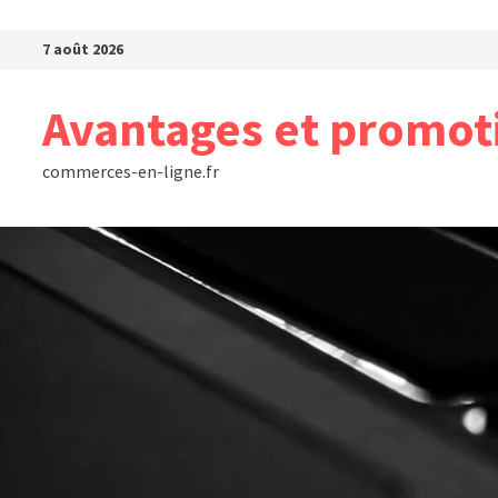
Passer au contenu
7 août 2026
Avantages et promot
commerces-en-ligne.fr