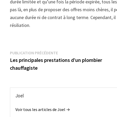
durée limitée et qu’une fois la période expirée, tous les
pas là, en plus de proposer des offres moins chères, il
aucune durée ni de contrat à long terme. Cependant, il
résiliation.
Navigation
Publication précédente :
PUBLICATION PRÉCÉDENTE
Les principales prestations d’un plombier
de
chauffagiste
l’article
Joel
Voir tous les articles de Joel →