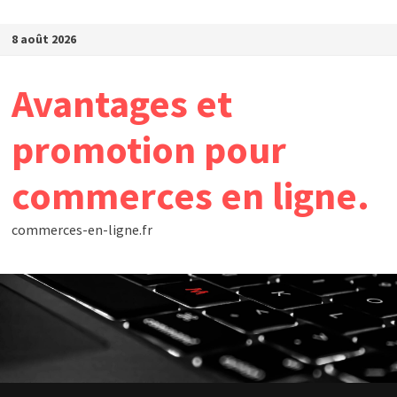
Passer au contenu
8 août 2026
Avantages et
promotion pour
commerces en ligne.
commerces-en-ligne.fr