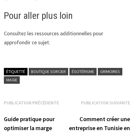
Pour aller plus loin
Consultez les ressources additionnelles pour
approfondir ce sujet.
ÉTIQUETTÉ
BOUTIQUE SORCIER
ÉSOTÉRISME
GRIMOIRES
MAGIE
Navigation
PUBLICATION PRÉCÉDENTE
PUBLICATION SUIVANTE
Publication précédente :
Publication suivante :
de
Guide pratique pour
Comment créer une
l’article
optimiser la marge
entreprise en Tunisie en