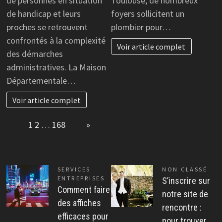
de personnes en situation
Toulouse, de nombreux
de handicap et leurs
foyers sollicitent un
proches se retrouvent
plombier pour…
confrontés à la complexité
Voir article complet
des démarches
administratives. La Maison
Départementale…
Voir article complet
Page:
1
2
…
168
Next
»
SERVICES
NON CLASSÉ
ENTREPRISES
S’inscrire sur
Comment faire
notre site de
des affiches
rencontre :
efficaces pour
pour trouver