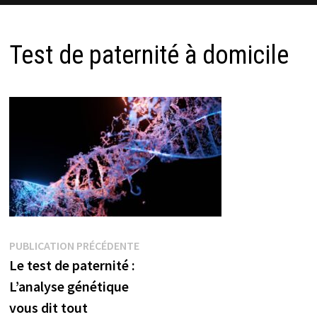
Test de paternité à domicile
Navigation
Publication
PUBLICATION PRÉCÉDENTE
précédente :
Le test de paternité :
de
L’analyse génétique
l’article
vous dit tout