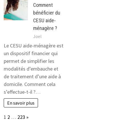
Comment
bénéficier du
CESU aide-
ménagère ?
Joel
Le CESU aide-ménagère est
un dispositif financier qui
permet de simplifier les
modalités d’embauche et
de traitement d’une aide à
domicile. Comment cela
s’effectue-t-il ?…
En savoir plus
Page:
Next
1
2
…
223
»