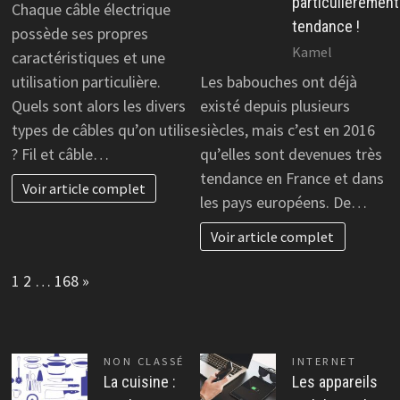
particulièrement
Chaque câble électrique
tendance !
possède ses propres
Kamel
caractéristiques et une
utilisation particulière.
Les babouches ont déjà
Quels sont alors les divers
existé depuis plusieurs
types de câbles qu’on utilise
siècles, mais c’est en 2016
? Fil et câble…
qu’elles sont devenues très
tendance en France et dans
Voir article complet
les pays européens. De…
Voir article complet
Page:
Next
1
2
…
168
»
NON CLASSÉ
INTERNET
La cuisine :
Les appareils