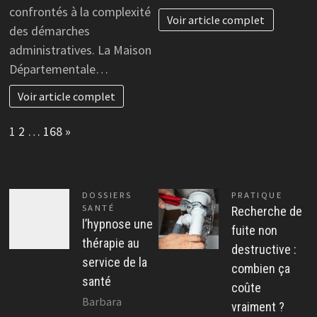
confrontés à la complexité
Voir article complet
des démarches
administratives. La Maison
Départementale…
Voir article complet
Page:
Next
1
2
…
168
»
DOSSIERS
PRATIQUE
SANTÉ
Recherche de
l’hypnose une
fuite non
thérapie au
destructive :
service de la
combien ça
santé
coûte
Barbara
vraiment ?