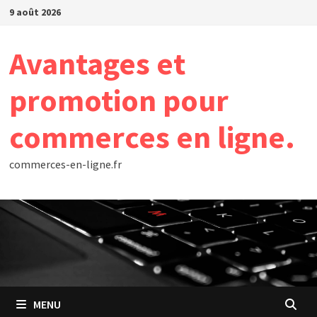
Passer
9 août 2026
au
contenu
Avantages et
promotion pour
commerces en ligne.
commerces-en-ligne.fr
MENU