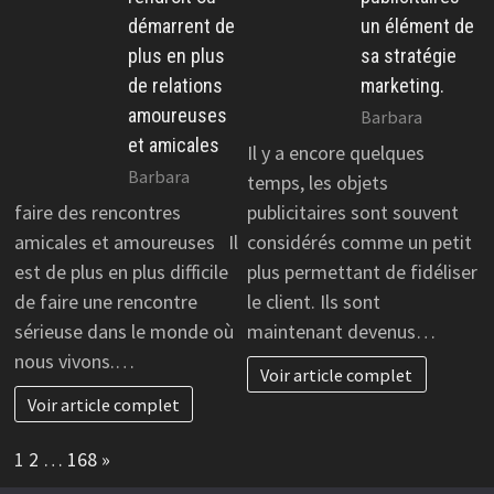
démarrent de
un élément de
plus en plus
sa stratégie
de relations
marketing.
amoureuses
Barbara
et amicales
Il y a encore quelques
Barbara
temps, les objets
faire des rencontres
publicitaires sont souvent
amicales et amoureuses Il
considérés comme un petit
est de plus en plus difficile
plus permettant de fidéliser
de faire une rencontre
le client. Ils sont
sérieuse dans le monde où
maintenant devenus…
nous vivons.…
Voir article complet
Voir article complet
Page:
Next
1
2
…
168
»