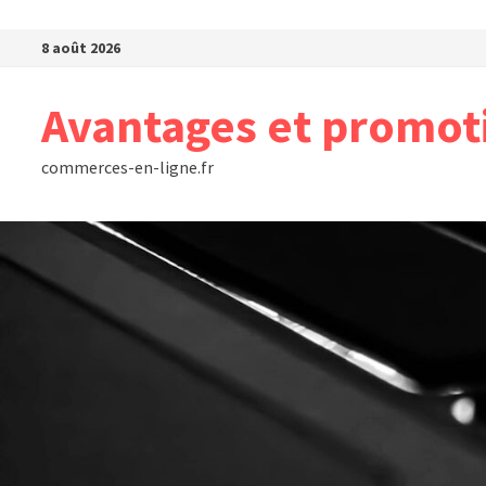
Passer au contenu
8 août 2026
Avantages et promot
commerces-en-ligne.fr