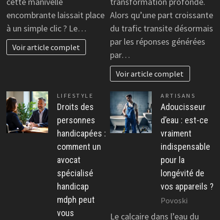
cette manivelle
transformation profonde.
encombrante laissait place
Alors qu’une part croissante
à un simple clic ? Le…
du trafic transite désormais
par les réponses générées
Voir article complet
par…
Voir article complet
LIFESTYLE
ARTISANS
Droits des
Adoucisseur
personnes
d’eau : est-ce
handicapées :
vraiment
comment un
indispensable
avocat
pour la
spécialisé
longévité de
handicap
vos appareils ?
mdph peut
Povoski
vous
Le calcaire dans l’eau du