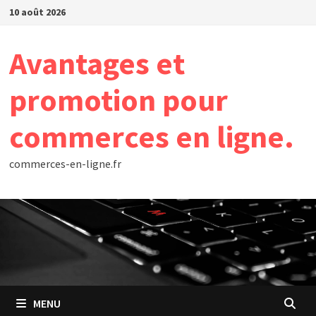
Passer
10 août 2026
au
contenu
Avantages et
promotion pour
commerces en ligne.
commerces-en-ligne.fr
MENU