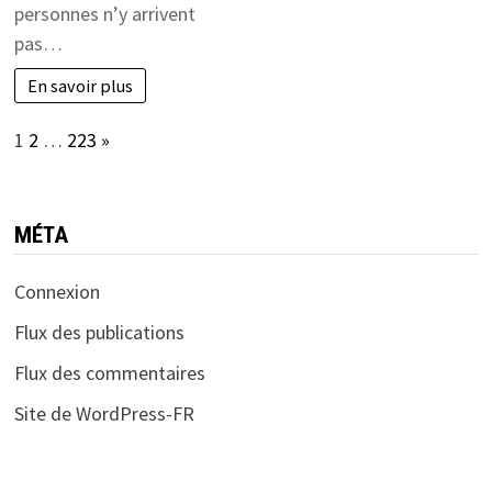
personnes n’y arrivent
pas…
En savoir plus
Page:
Next
1
2
…
223
»
MÉTA
Connexion
Flux des publications
Flux des commentaires
Site de WordPress-FR