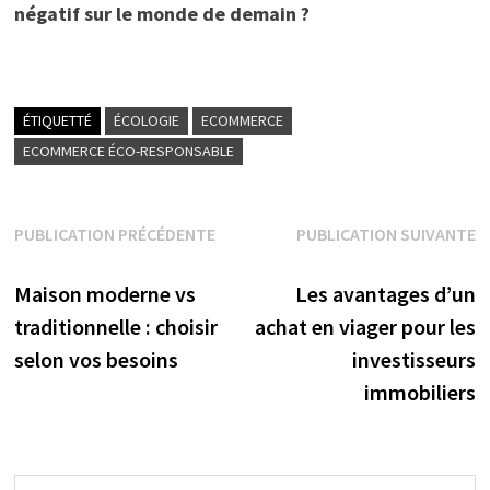
négatif sur le monde de demain ?
ÉTIQUETTÉ
ÉCOLOGIE
ECOMMERCE
ECOMMERCE ÉCO-RESPONSABLE
Navigation
PUBLICATION PRÉCÉDENTE
PUBLICATION SUIVANTE
Publication précédente :
Publication suivante :
de
Maison moderne vs
Les avantages d’un
l’article
traditionnelle : choisir
achat en viager pour les
selon vos besoins
investisseurs
immobiliers