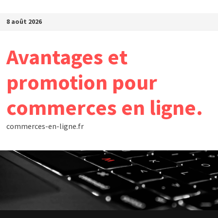
Passer au contenu
8 août 2026
Avantages et
promotion pour
commerces en ligne.
commerces-en-ligne.fr