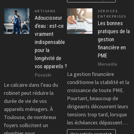
ARTISANS
SERVICES
ENTREPRISES
Adoucisseur
Les bonnes
d’eau : est-ce
pratiques de la
vraiment
gestion
indispensable
financière en
pour la
PME
longévité de
Merveille
vos appareils ?
La gestion financière
Povoski
conditionne la stabilité et la
Le calcaire dans l’eau du
croissance de toute PME.
robinet peut réduire la
Pourtant, beaucoup de
durée de vie de vos
dirigeants découvrent leurs
appareils ménagers. À
tensions trop tard, lorsque
Toulouse, de nombreux
les échéances dépassent…
foyers sollicitent un
plombier pour…
Voir article complet