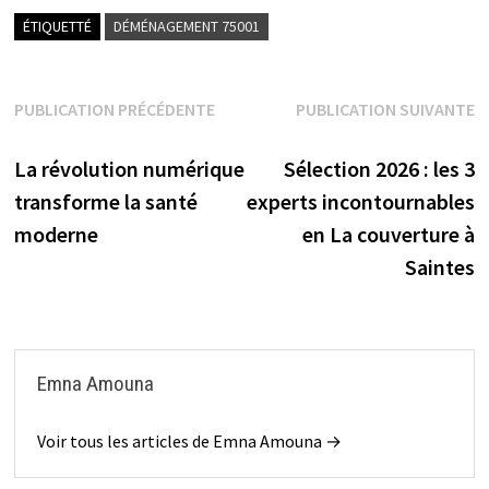
ÉTIQUETTÉ
DÉMÉNAGEMENT 75001
Navigation
PUBLICATION PRÉCÉDENTE
PUBLICATION SUIVANTE
Publication précédente :
Publication suivante :
de
La révolution numérique
Sélection 2026 : les 3
l’article
transforme la santé
experts incontournables
moderne
en La couverture à
Saintes
Emna Amouna
Voir tous les articles de Emna Amouna →