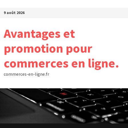
Passer au contenu
9 août 2026
Avantages et
promotion pour
commerces en ligne.
commerces-en-ligne.fr