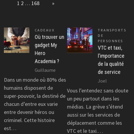
Page:
1
2
…
168
Next
»
CADEAUX
TRANSPORTS
DE
Où trouver un
PERSONNES
gadget My
VTC et taxi,
Hero
l’importance
Academia ?
de la qualité
Guillaume
de service
Dans un monde où 80% des
Joel
humains disposent de
Vous l’entendez sans doute
super-pouvoir, la destiné de
un peu partout dans les
chacun d’entre eux varie
médias. La grève s’étend
entre devenir héros ou
aussi sur les services de
criminel. Cette histoire
déplacement comme les
est…
VTC et le taxi.…