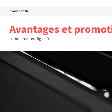
Passer au contenu
6 août 2026
Avantages et promot
commerces-en-ligne.fr