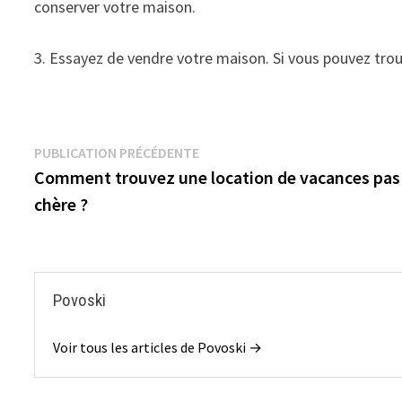
conserver votre maison.
3. Essayez de vendre votre maison. Si vous pouvez trou
Navigation
Publication précédente :
PUBLICATION PRÉCÉDENTE
Comment trouvez une location de vacances pas
de
chère ?
l’article
Povoski
Voir tous les articles de Povoski →