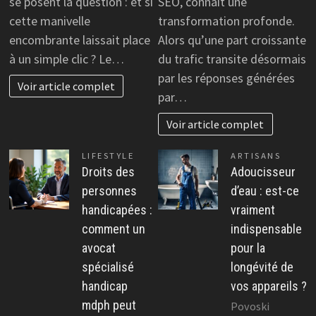
se posent la question : et si
SEO, connaît une
cette manivelle
transformation profonde.
encombrante laissait place
Alors qu’une part croissante
à un simple clic ? Le…
du trafic transite désormais
par les réponses générées
Voir article complet
par…
Voir article complet
LIFESTYLE
ARTISANS
Droits des
Adoucisseur
personnes
d’eau : est-ce
handicapées :
vraiment
comment un
indispensable
avocat
pour la
spécialisé
longévité de
handicap
vos appareils ?
mdph peut
Povoski