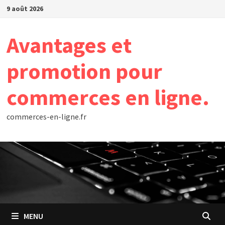
Passer
9 août 2026
au
contenu
Avantages et
promotion pour
commerces en ligne.
commerces-en-ligne.fr
MENU