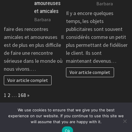
amoureuses
Barbara
et amicales
Il y a encore quelques
Barbara
temps, les objets
faire des rencontres
publicitaires sont souvent
amicales et amoureuses Il
considérés comme un petit
est de plus en plus difficile
plus permettant de fidéliser
de faire une rencontre
le client. Ils sont
sérieuse dans le monde où
maintenant devenus…
nous vivons.…
Voir article complet
Voir article complet
Page:
Next
1
2
…
168
»
We use cookies to ensure that we give you the best
experience on our website. If you continue to use this site we
will assume that you are happy with it.
Copyright © 2026
Avantages et promotion pour commerces
en ligne.
. Alimenté par
WordPress
et
Bam
.
Ok