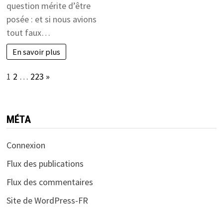
question mérite d’être
posée : et si nous avions
tout faux…
En savoir plus
Page:
Next
1
2
…
223
»
MÉTA
Connexion
Flux des publications
Flux des commentaires
Site de WordPress-FR