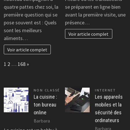
quatre pattes chez soi, la
se préparent en ligne bien
première question qui se
avant la première visite, une
pose souvent est : Quels
présence…
sont les meilleurs
Voir article complet
aliments…
Voir article complet
Page:
Next
1
2
…
168
»
NON CLASSÉ
INTERNET
La cuisine :
Les appareils
ton bureau
mobiles et la
online
sécurité des
ordinateurs
Barbara
Barbara