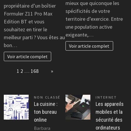
mieux que quiconque les
propriétaire d’un boîtier
spécificités de votre
Formuler Z11 Pro Max
territoire d’exercice. Entre
Edition BT et vous
une population active
souhaitez en tirer le
exigeante,…
meilleur parti ? Vous êtes au
bon…
Voir article complet
Voir article complet
Page:
1
2
…
168
Next
»
NON CLASSÉ
INTERNET
La cuisine :
Les appareils
ton bureau
mobiles et la
online
sécurité des
ordinateurs
Barbara