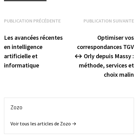
Navigation
PUBLICATION PRÉCÉDENTE
PUBLICATION SUIVANTE
Publication précédente :
Publication suivante :
de
Les avancées récentes
Optimiser vos
l’article
en intelligence
correspondances TGV
artificielle et
↔ Orly depuis Massy :
informatique
méthode, services et
choix malin
Zozo
Voir tous les articles de Zozo →