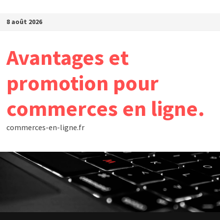
Passer au contenu
8 août 2026
Avantages et
promotion pour
commerces en ligne.
commerces-en-ligne.fr