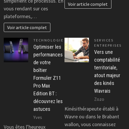
simplifient ce processus. En
Voir article complet
vous rendant sur ces
plateformes,…
Voir article complet
TECHNOLOGIE
SERVICES
ENTREPRISES
Optimiser les
Vers une
performances
comptabilité
de votre
territoriale,
boîtier
atout majeur
Formuler Z11
des kinés
Pro Max
Wavrais
Edition BT :
Zozo
découvrez les
Kinésithérapeute établi à
astuces
Wavre ou dans le Brabant
Yves
wallon, vous connaissez
Vous êtes l’heureux