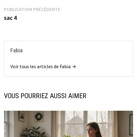
Navigation
Publication
PUBLICATION PRÉCÉDENTE
précédente :
sac 4
de
l’article
Fabia
Voir tous les articles de Fabia →
VOUS POURRIEZ AUSSI AIMER