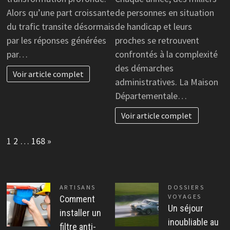
Alors qu’une part croissante
de personnes en situation
du trafic transite désormais
de handicap et leurs
par les réponses générées
proches se retrouvent
par…
confrontés à la complexité
des démarches
Voir article complet
administratives. La Maison
Départementale…
Voir article complet
Page:
Next
1
2
…
168
»
ARTISANS
DOSSIERS
VOYAGES
Comment
Un séjour
installer un
inoubliable au
filtre anti-