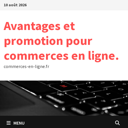
Passer
10 août 2026
au
contenu
Avantages et
promotion pour
commerces en ligne.
commerces-en-ligne.fr
MENU