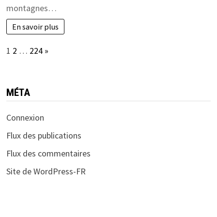
montagnes…
En savoir plus
Page:
Next
1
2
…
224
»
MÉTA
Connexion
Flux des publications
Flux des commentaires
Site de WordPress-FR