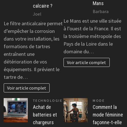
Mans
calcaire ?
Barbara
Joel
Le Mans est une ville située
Le filtre anticalcaire permet
à l’ouest de la France. Il est
d’empêcher la corrosion
la troisième métropole des
dans votre installation, les
Pays de la Loire dans le
formations de tartres
domaine du…
entraînent une
détérioration de vos
Voir article complet
équipements. Il prévient le
tartre de…
Voir article complet
TECHNOLOGIE
MODE
Achat de
Comment la
batteries et
mode féminine
chargeurs
façonne-t-elle