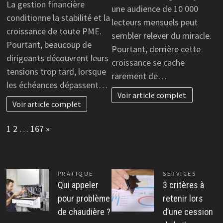
La gestion financière
une audience de 10 000
conditionne la stabilité et la
lecteurs mensuels peut
croissance de toute PME.
sembler relever du miracle.
Pourtant, beaucoup de
Pourtant, derrière cette
dirigeants découvrent leurs
croissance se cache
tensions trop tard, lorsque
rarement de…
les échéances dépassent…
Voir article complet
Voir article complet
Page:
Next
1
2
…
167
»
PRATIQUE
SERVICES
Qui appeler
3 critères à
pour problème
retenir lors
de chaudière ?
d’une cession