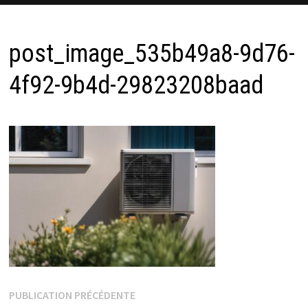
post_image_535b49a8-9d76-
4f92-9b4d-29823208baad
Navigation
Publication
PUBLICATION PRÉCÉDENTE