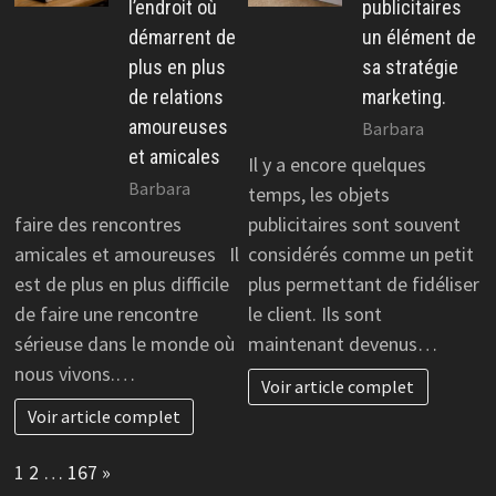
l’endroit où
publicitaires
démarrent de
un élément de
plus en plus
sa stratégie
de relations
marketing.
amoureuses
Barbara
et amicales
Il y a encore quelques
Barbara
temps, les objets
faire des rencontres
publicitaires sont souvent
amicales et amoureuses Il
considérés comme un petit
est de plus en plus difficile
plus permettant de fidéliser
de faire une rencontre
le client. Ils sont
sérieuse dans le monde où
maintenant devenus…
nous vivons.…
Voir article complet
Voir article complet
Page:
Next
1
2
…
167
»