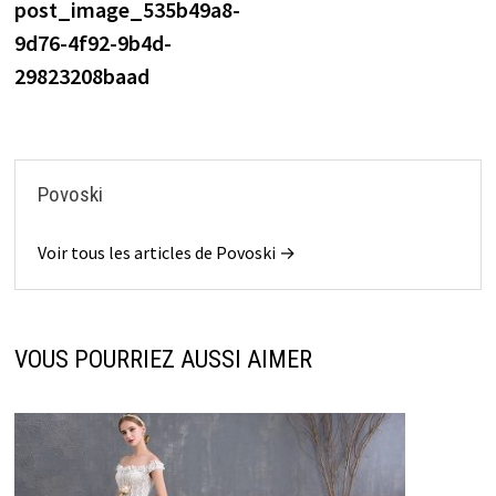
précédente :
post_image_535b49a8-
de
9d76-4f92-9b4d-
l’article
29823208baad
Povoski
Voir tous les articles de Povoski →
VOUS POURRIEZ AUSSI AIMER