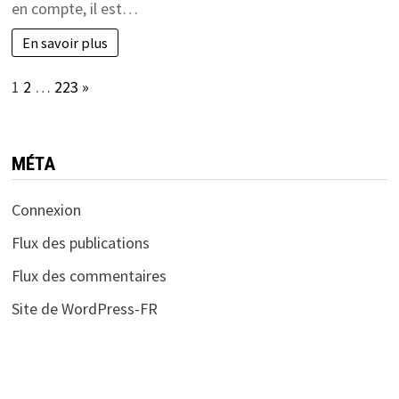
en compte, il est…
En savoir plus
Page:
Next
1
2
…
223
»
MÉTA
Connexion
Flux des publications
Flux des commentaires
Site de WordPress-FR