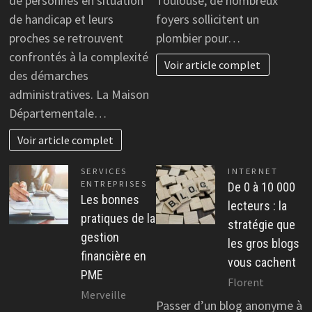
de personnes en situation
Toulouse, de nombreux
de handicap et leurs
foyers sollicitent un
proches se retrouvent
plombier pour…
confrontés à la complexité
Voir article complet
des démarches
administratives. La Maison
Départementale…
Voir article complet
SERVICES
INTERNET
ENTREPRISES
De 0 à 10 000
Les bonnes
lecteurs : la
pratiques de la
stratégie que
gestion
les gros blogs
financière en
vous cachent
PME
Florent
Merveille
Passer d’un blog anonyme à