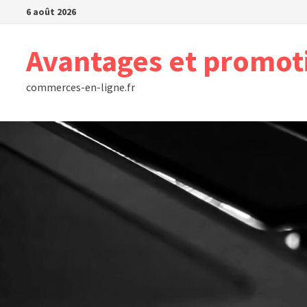
Passer
6 août 2026
au
contenu
Avantages et promot
commerces-en-ligne.fr