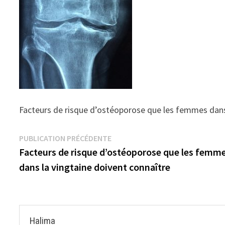
Facteurs de risque d’ostéoporose que les femmes dans 
Navigation
Publication
PUBLICATION PRÉCÉDENTE
précédente :
Facteurs de risque d’ostéoporose que les femm
de
dans la vingtaine doivent connaître
l’article
Halima