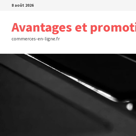
Passer
8 août 2026
au
contenu
Avantages et promot
commerces-en-ligne.fr