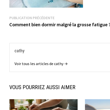
Navigation
Publication
PUBLICATION PRÉCÉDENTE
précédente :
Comment bien dormir malgré la grosse fatigue 
de
l’article
cathy
Voir tous les articles de cathy →
VOUS POURRIEZ AUSSI AIMER