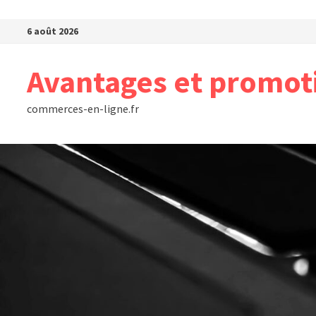
Passer au contenu
6 août 2026
Avantages et promot
commerces-en-ligne.fr