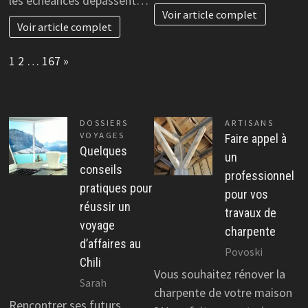
les échéances dépassent…
Voir article complet
Voir article complet
Page:
Next
1
2
…
167
»
DOSSIERS
ARTISANS
VOYAGES
Faire appel à
Quelques
un
conseils
professionnel
pratiques pour
pour vos
réussir un
travaux de
voyage
charpente
d’affaires au
Povoski
Chili
Vous souhaitez rénover la
Sarah
charpente de votre maison
Rencontrer ses futurs