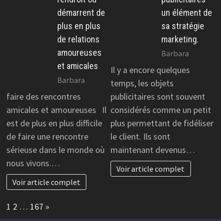
démarrent de
un élément de
plus en plus
sa stratégie
de relations
marketing.
amoureuses
Barbara
et amicales
Il y a encore quelques
Barbara
temps, les objets
faire des rencontres
publicitaires sont souvent
amicales et amoureuses Il
considérés comme un petit
est de plus en plus difficile
plus permettant de fidéliser
de faire une rencontre
le client. Ils sont
sérieuse dans le monde où
maintenant devenus…
nous vivons.…
Voir article complet
Voir article complet
Page:
Next
1
2
…
167
»