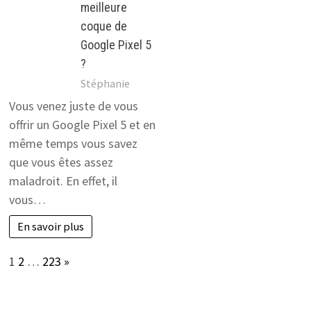
meilleure
coque de
Google Pixel 5
?
Stéphanie
Vous venez juste de vous
offrir un Google Pixel 5 et en
même temps vous savez
que vous êtes assez
maladroit. En effet, il
vous…
En savoir plus
Page:
Next
1
2
…
223
»