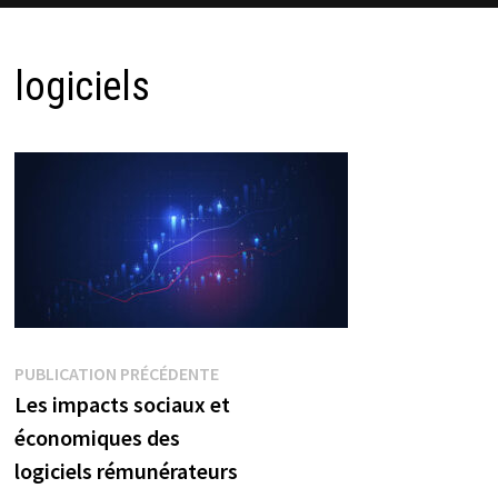
logiciels
Navigation
Publication
PUBLICATION PRÉCÉDENTE
précédente :
Les impacts sociaux et
de
économiques des
l’article
logiciels rémunérateurs