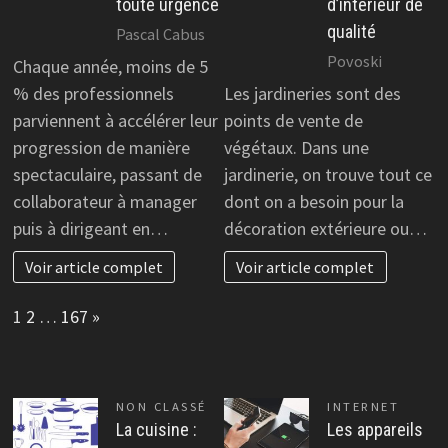
toute urgence
d’intérieur de
qualité
Pascal Cabus
Povoski
Chaque année, moins de 5
% des professionnels
Les jardineries sont des
parviennent à accélérer leur
points de vente de
progression de manière
végétaux. Dans une
spectaculaire, passant de
jardinerie, on trouve tout ce
collaborateur à manager
dont on a besoin pour la
puis à dirigeant en…
décoration extérieure ou…
Voir article complet
Voir article complet
Page:
Next
1
2
…
167
»
NON CLASSÉ
INTERNET
La cuisine :
Les appareils