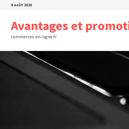
Passer
8 août 2026
au
contenu
Avantages et promot
commerces-en-ligne.fr