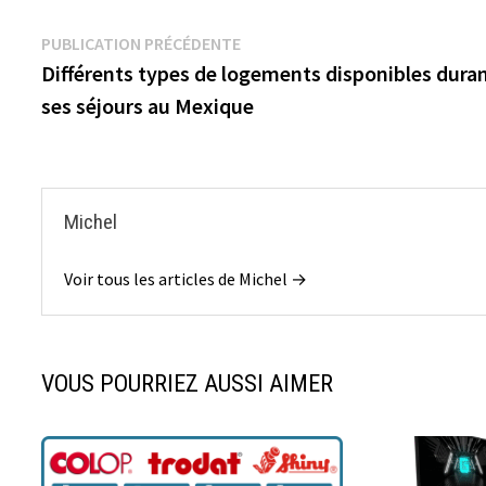
Navigation
Publication
PUBLICATION PRÉCÉDENTE
précédente :
Différents types de logements disponibles dura
de
ses séjours au Mexique
l’article
Michel
Voir tous les articles de Michel →
VOUS POURRIEZ AUSSI AIMER