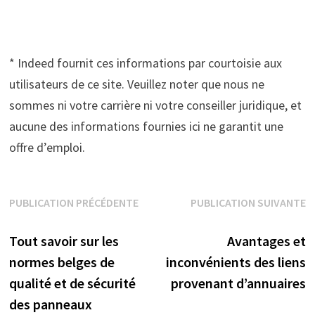
* Indeed fournit ces informations par courtoisie aux
utilisateurs de ce site. Veuillez noter que nous ne
sommes ni votre carrière ni votre conseiller juridique, et
aucune des informations fournies ici ne garantit une
offre d’emploi.
Navigation
PUBLICATION PRÉCÉDENTE
PUBLICATION SUIVANTE
Publication précédente :
Publication suivante :
de
Tout savoir sur les
Avantages et
l’article
normes belges de
inconvénients des liens
qualité et de sécurité
provenant d’annuaires
des panneaux