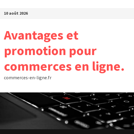
Passer au contenu
10 août 2026
Avantages et
promotion pour
commerces en ligne.
commerces-en-ligne.fr