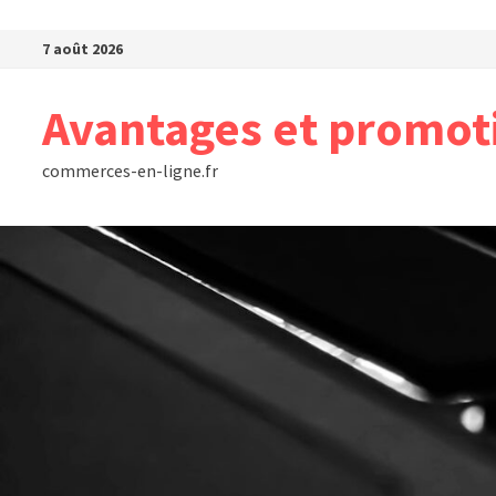
Passer au contenu
7 août 2026
Avantages et promot
commerces-en-ligne.fr