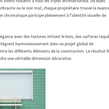
s volets roulants à tous les styles architecturaux. Du blanc
hracite ou le noir mat, chaque propriétaire trouve la nuanc
n chromatique participe pleinement à l’identité visuelle de
élégance avec des textures imitant le bois, des surfaces laqu
intègrent harmonieusement dans un projet global de
ntre les différents éléments de la construction. Le résultat f
ndre une véritable dimension décorative.