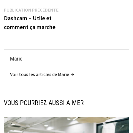
Navigation
Publication
PUBLICATION PRÉCÉDENTE
précédente :
Dashcam – Utile et
de
comment ça marche
l’article
Marie
Voir tous les articles de Marie →
VOUS POURRIEZ AUSSI AIMER