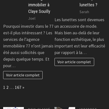
immobilier à
lunettes ?
Claye Souilly
Sarah
Joel
Les lunettes sont devenues
Pourquoi investir dans le 77
un accessoire de mode.
est-il plus intéressant ? Les
Mais bien au-delà de leur
services de l’agence
fonction esthétique, le plus
immobilière 77 n’ont jamais
important est leur efficacité
été aussi sollicités que
par rapport à la…
depuis quelque temps. Et
Voir article complet
pour…
Voir article complet
Page:
Next
1
2
…
167
»