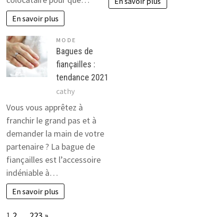
En savoir plus
En savoir plus
MODE
Bagues de
fiançailles :
tendance 2021
cathy
Vous vous apprêtez à
franchir le grand pas et à
demander la main de votre
partenaire ? La bague de
fiançailles est l’accessoire
indéniable à…
En savoir plus
Page:
Next
1
2
…
223
»