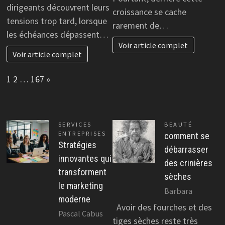
dirigeants découvrent leurs
croissance se cache
tensions trop tard, lorsque
rarement de…
les échéances dépassent…
Voir article complet
Voir article complet
Page:
Next
1
2
…
167
»
SERVICES
BEAUTÉ
ENTREPRISES
comment se
Stratégies
débarrasser
innovantes qui
des crinières
transforment
sèches
le marketing
Barbara
moderne
Avoir des fourches et des
Pascal Cabus
tiges sèches reste très