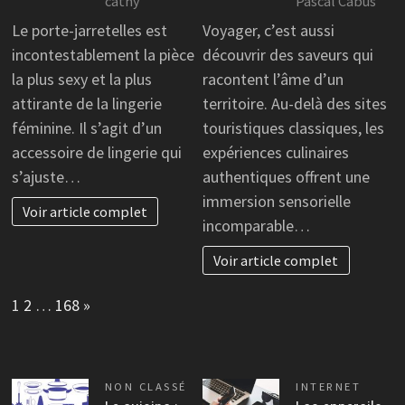
cathy
Pascal Cabus
Le porte-jarretelles est
Voyager, c’est aussi
incontestablement la pièce
découvrir des saveurs qui
la plus sexy et la plus
racontent l’âme d’un
attirante de la lingerie
territoire. Au-delà des sites
féminine. Il s’agit d’un
touristiques classiques, les
accessoire de lingerie qui
expériences culinaires
s’ajuste…
authentiques offrent une
immersion sensorielle
Voir article complet
incomparable…
Voir article complet
Page:
Next
1
2
…
168
»
NON CLASSÉ
INTERNET