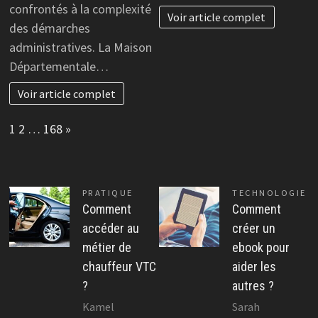
confrontés à la complexité
Voir article complet
des démarches
administratives. La Maison
Départementale…
Voir article complet
Page:
Next
1
2
…
168
»
PRATIQUE
TECHNOLOGIE
Comment
Comment
accéder au
créer un
métier de
ebook pour
chauffeur VTC
aider les
?
autres ?
Kamel
Sarah