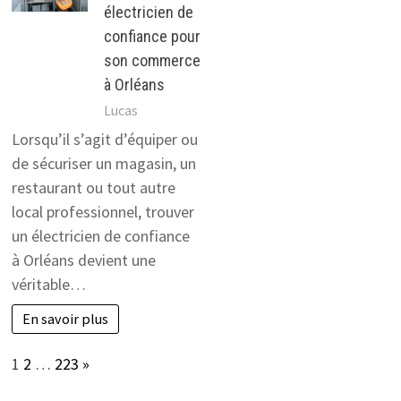
électricien de
confiance pour
son commerce
à Orléans
Lucas
Lorsqu’il s’agit d’équiper ou
de sécuriser un magasin, un
restaurant ou tout autre
local professionnel, trouver
un électricien de confiance
à Orléans devient une
véritable…
En savoir plus
Page:
Next
1
2
…
223
»