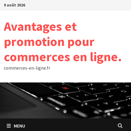
Passer
9 août 2026
au
contenu
Avantages et
promotion pour
commerces en ligne.
commerces-en-ligne.fr
MENU