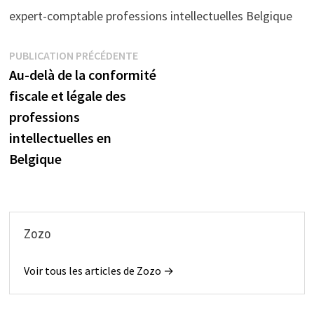
expert-comptable professions intellectuelles Belgique
Navigation
Publication
PUBLICATION PRÉCÉDENTE
précédente :
Au-delà de la conformité
de
fiscale et légale des
l’article
professions
intellectuelles en
Belgique
Zozo
Voir tous les articles de Zozo →