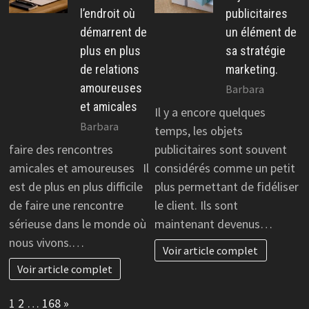
l’endroit où
publicitaires
démarrent de
un élément de
plus en plus
sa stratégie
de relations
marketing.
amoureuses
Barbara
et amicales
Il y a encore quelques
Barbara
temps, les objets
faire des rencontres
publicitaires sont souvent
amicales et amoureuses Il
considérés comme un petit
est de plus en plus difficile
plus permettant de fidéliser
de faire une rencontre
le client. Ils sont
sérieuse dans le monde où
maintenant devenus…
nous vivons.…
Voir article complet
Voir article complet
Page:
Next
1
2
…
168
»