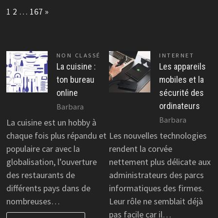
Page:
Next
1
2
…
167
»
NON CLASSÉ
INTERNET
La cuisine :
Les appareils
ton bureau
mobiles et la
online
sécurité des
ordinateurs
Barbara
Barbara
La cuisine est un hobby à
chaque fois plus répandu et
Les nouvelles technologies
populaire car avec la
rendent la corvée
globalisation, l’ouverture
nettement plus délicate aux
des restaurants de
administrateurs des parcs
différents pays dans de
informatiques des firmes.
nombreuses…
Leur rôle ne semblait déjà
pas facile car il…