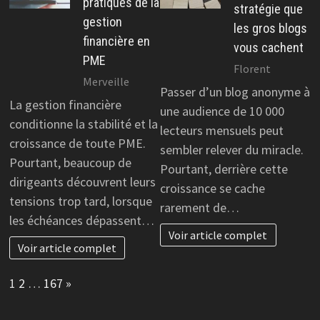
pratiques de la
stratégie que
gestion
les gros blogs
financière en
vous cachent
PME
Florent
Merveille
Passer d’un blog anonyme à
La gestion financière
une audience de 10 000
conditionne la stabilité et la
lecteurs mensuels peut
croissance de toute PME.
sembler relever du miracle.
Pourtant, beaucoup de
Pourtant, derrière cette
dirigeants découvrent leurs
croissance se cache
tensions trop tard, lorsque
rarement de…
les échéances dépassent…
Voir article complet
Voir article complet
Page:
Next
1
2
…
167
»