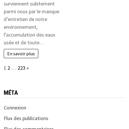
surviennent subitement
parmi nous par le manque
d’entretien de notre
environnement,
l’accumulation des eaux
usée et de toute…
En savoir plus
Page:
Next
1
2
…
223
»
MÉTA
Connexion
Flux des publications
Flux des commentaires