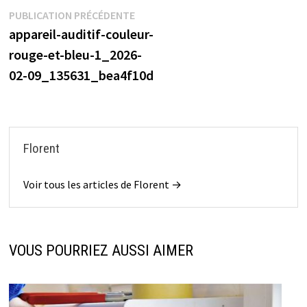
Navigation
Publication
PUBLICATION PRÉCÉDENTE
précédente :
appareil-auditif-couleur-
de
rouge-et-bleu-1_2026-
l’article
02-09_135631_bea4f10d
Florent
Voir tous les articles de Florent →
VOUS POURRIEZ AUSSI AIMER