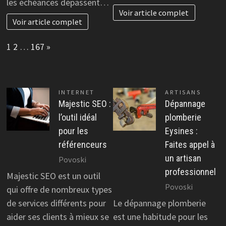
les échéances dépassent…
Voir article complet
Voir article complet
Page:
Next
1
2
…
167
»
INTERNET
ARTISANS
Majestic SEO :
Dépannage
l’outil idéal
plomberie
pour les
Eysines :
référenceurs
Faites appel à
un artisan
Povoski
professionnel
Majestic SEO est un outil
Povoski
qui offre de nombreux types
de services différents pour
Le dépannage plomberie
aider ses clients à mieux se
est une habitude pour les