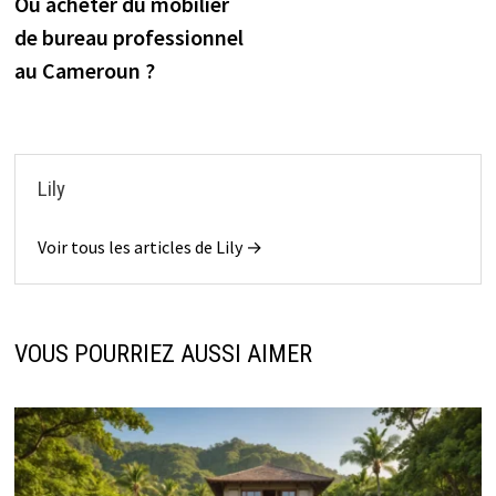
précédente :
Où acheter du mobilier
de
de bureau professionnel
l’article
au Cameroun ?
Lily
Voir tous les articles de Lily →
VOUS POURRIEZ AUSSI AIMER