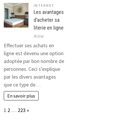
INTERNET
Les avantages
d’acheter sa
literie en ligne
Aline
Effectuer ses achats en
ligne est devenu une option
adoptée par bon nombre de
personnes. Ceci s’explique
par les divers avantages
que ce type de…
En savoir plus
Page:
Next
1
2
…
223
»