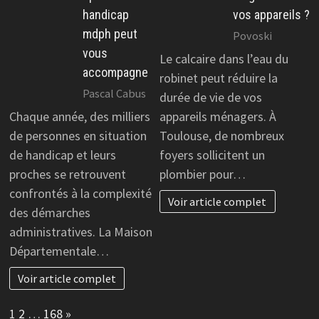
handicap
vos appareils ?
mdph peut
Povoski
vous
Le calcaire dans l’eau du
accompagne
robinet peut réduire la
Pascal Cabus
durée de vie de vos
Chaque année, des milliers
appareils ménagers. À
de personnes en situation
Toulouse, de nombreux
de handicap et leurs
foyers sollicitent un
proches se retrouvent
plombier pour…
confrontés à la complexité
Voir article complet
des démarches
administratives. La Maison
Départementale…
Voir article complet
Page:
Next
1
2
…
168
»