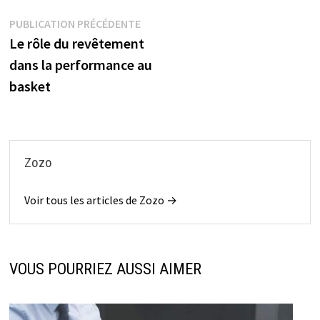
Navigation
Publication
PUBLICATION PRÉCÉDENTE
précédente :
Le rôle du revêtement
de
dans la performance au
l’article
basket
Zozo
Voir tous les articles de Zozo →
VOUS POURRIEZ AUSSI AIMER