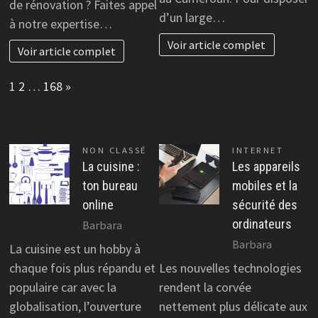
de rénovation ? Faites appel
d’un large…
à notre expertise…
Voir article complet
Voir article complet
Page:
Next
1
2
…
168
»
NON CLASSÉ
INTERNET
La cuisine :
Les appareils
ton bureau
mobiles et la
online
sécurité des
ordinateurs
Barbara
Barbara
La cuisine est un hobby à
chaque fois plus répandu et
Les nouvelles technologies
populaire car avec la
rendent la corvée
globalisation, l’ouverture
nettement plus délicate aux