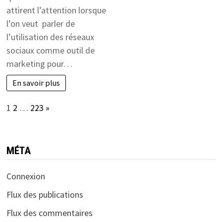
attirent l’attention lorsque
l’on veut parler de
l’utilisation des réseaux
sociaux comme outil de
marketing pour…
En savoir plus
Page:
Next
1
2
…
223
»
MÉTA
Connexion
Flux des publications
Flux des commentaires