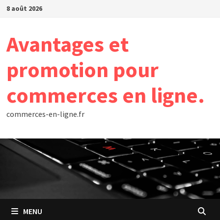
Passer
8 août 2026
au
contenu
Avantages et
promotion pour
commerces en ligne.
commerces-en-ligne.fr
MENU