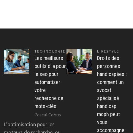
TECHNOLOGIE
LIFESTYLE
Les meilleurs
Droits des
outils d’ia pour
personnes
le seo pour
handicapées :
automatiser
comment un
votre
avocat
recherche de
spécialisé
mots-clés
handicap
mdph peut
Pascal Cabus
vous
L’optimisation pour les
accompagne
moteurs de recherche, ou