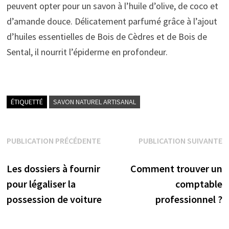
peuvent opter pour un savon à l’huile d’olive, de coco et
d’amande douce. Délicatement parfumé grâce à l’ajout
d’huiles essentielles de Bois de Cèdres et de Bois de
Sental, il nourrit l’épiderme en profondeur.
ÉTIQUETTÉ
SAVON NATUREL ARTISANAL
Navigation
PUBLICATION PRÉCÉDENTE
PUBLICATION SUIVANTE
Publication précédente :
Publication suivante :
de
Les dossiers à fournir
Comment trouver un
l’article
pour légaliser la
comptable
possession de voiture
professionnel ?