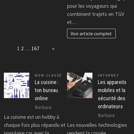
pour les voyageurs qui
combinent trajets en TGV
et…
Voir article complet
Page:
1
2
…
167
Next
»
NON CLASSÉ
INTERNET
La cuisine :
Les appareils
ton bureau
mobiles et la
online
sécurité des
ordinateurs
Barbara
Barbara
La cuisine est un hobby à
chaque fois plus répandu et
Les nouvelles technologies
populaire car avec la
rendent la corvée