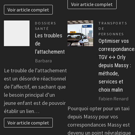
Voir article complet
Voir article complet
DOSSIERS
TRANSPORTS
SANTÉ
DE
PERSONNES
Les troubles
Optimiser vos
de
correspondance
l’attachement
TGV ↔ Orly
Barbara
depuis Massy :
Le trouble de l’attachement
méthode,
est un désordre réactionnel
services et
de l’affectif, en sachant que
choix malin
le besoin principal d’un
Fabien Renard
jeune enfant est de pouvoir
Pourquoi opter pour un taxi
établir un lien…
depuis Massy pour vos
Voir article complet
correspondances Massy est
devenu un point névralgique