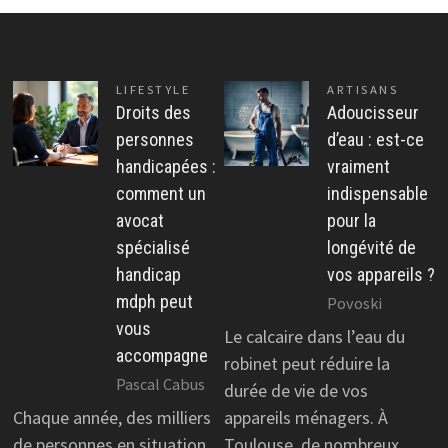
LIFESTYLE
ARTISANS
Droits des
Adoucisseur
personnes
d’eau : est-ce
handicapées :
vraiment
comment un
indispensable
avocat
pour la
spécialisé
longévité de
handicap
vos appareils ?
mdph peut
Povoski
vous
Le calcaire dans l’eau du
accompagne
robinet peut réduire la
Pascal Cabus
durée de vie de vos
Chaque année, des milliers
appareils ménagers. À
de personnes en situation
Toulouse, de nombreux