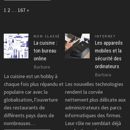
Page:
Next
1
2
…
167
»
NON CLASSÉ
INTERNET
La cuisine :
Les appareils
ton bureau
mobiles et la
online
sécurité des
ordinateurs
Barbara
Barbara
La cuisine est un hobby à
chaque fois plus répandu et
Les nouvelles technologies
populaire car avec la
rendent la corvée
globalisation, l’ouverture
nettement plus délicate aux
des restaurants de
administrateurs des parcs
différents pays dans de
informatiques des firmes.
nombreuses…
Leur rôle ne semblait déjà