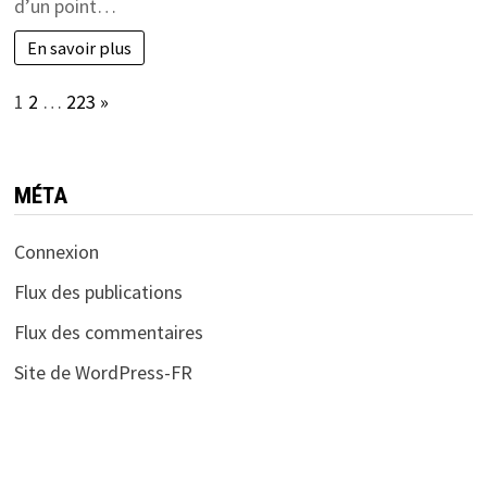
d’un point…
En savoir plus
Page:
Next
1
2
…
223
»
MÉTA
Connexion
Flux des publications
Flux des commentaires
Site de WordPress-FR