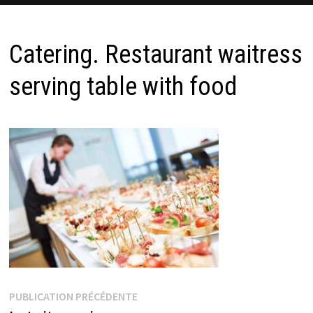
Catering. Restaurant waitress
serving table with food
Navigation
Publication
PUBLICATION PRÉCÉDENTE