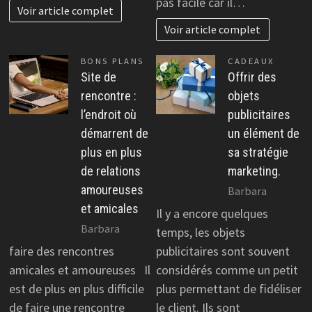
pas facile car il…
Voir article complet
Voir article complet
BONS PLANS
CADEAUX
Site de
Offrir des
rencontre :
objets
l’endroit où
publicitaires
démarrent de
un élément de
plus en plus
sa stratégie
de relations
marketing.
amoureuses
Barbara
et amicales
Il y a encore quelques
Barbara
temps, les objets
faire des rencontres
publicitaires sont souvent
amicales et amoureuses Il
considérés comme un petit
est de plus en plus difficile
plus permettant de fidéliser
de faire une rencontre
le client. Ils sont