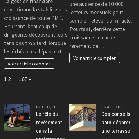
La gestion financière
une audience de 10 000
conditionne la stabilité et la
lecteurs mensuels peut
croissance de toute PME.
sembler relever du miracle.
Pourtant, beaucoup de
Pourtant, derrière cette
dirigeants découvrent leurs
croissance se cache
tensions trop tard, lorsque
rarement de…
les échéances dépassent…
Voir article complet
Voir article complet
Page:
Next
1
2
…
167
»
PRATIQUE
PRATIQUE
Le rôle du
Des conseils
revêtement
pour décorer
dans la
une terrasse