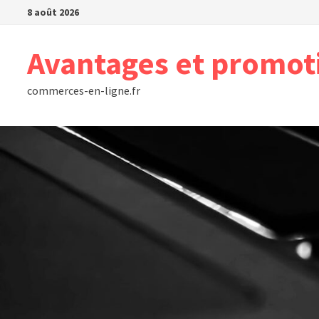
Passer
8 août 2026
au
contenu
Avantages et promot
commerces-en-ligne.fr