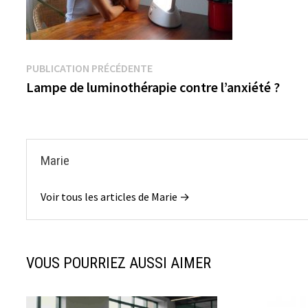
Navigation
Publication
PUBLICATION PRÉCÉDENTE
précédente :
Lampe de luminothérapie contre l’anxiété ?
de
l’article
Marie
Voir tous les articles de Marie →
VOUS POURRIEZ AUSSI AIMER