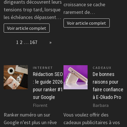
dirigeants découvrent leurs
croissance se cache
tensions trop tard, lorsque
rarement de…
les échéances dépassent…
Voir article complet
Voir article complet
Page:
1
2
…
167
Next
»
INTERNET
CADEAUX
Rédaction SEO
De bonnes
: le guide 2026
raisons pour
pour ranker #1
faire confiance
sur Google
à E-Dkado Pro
Florent
Barbara
Ranker numéro un sur
Vous voulez offrir des
Google n’est plus un rêve
cadeaux publicitaires à vos