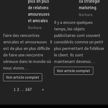
plus en plus
sa stratégie
de relations
marketing.
amoureuses
Barbara
et amicales
Il y a encore quelques
Barbara
temps, les objets
faire des rencontres
publicitaires sont souvent
amicales et amoureuses Il
considérés comme un petit
est de plus en plus difficile
plus permettant de fidéliser
de faire une rencontre
le client. Ils sont
sérieuse dans le monde où
maintenant devenus…
nous vivons.…
Voir article complet
Voir article complet
Page:
1
2
…
167
Next
»