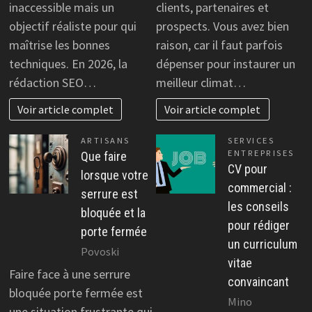
inaccessible mais un
clients, partenaires et
objectif réaliste pour qui
prospects. Vous avez bien
maîtrise les bonnes
raison, car il faut parfois
techniques. En 2026, la
dépenser pour instaurer un
rédaction SEO…
meilleur climat…
Voir article complet
Voir article complet
ARTISANS
SERVICES
ENTREPRISES
Que faire
CV pour
lorsque votre
commercial :
serrure est
les conseils
bloquée et la
pour rédiger
porte fermée
un curriculum
Povoski
vitae
Faire face à une serrure
convaincant
bloquée porte fermée est
Mino
une situation frustrante qui