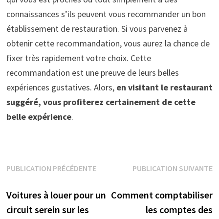
connaissances s’ils peuvent vous recommander un bon
établissement de restauration. Si vous parvenez à
obtenir cette recommandation, vous aurez la chance de
fixer très rapidement votre choix. Cette
recommandation est une preuve de leurs belles
expériences gustatives. Alors,
en visitant le restaurant
suggéré, vous profiterez certainement de cette
belle expérience
.
Navigation
PUBLICATION PRÉCÉDENTE
PUBLICATION SUIVANTE
Publication précédente :
Publication suivante :
de
Voitures à louer pour un
Comment comptabiliser
l’article
circuit serein sur les
les comptes des