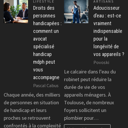
LIFESTYLE
ARTISANS
Droits des
Adoucisseur
personnes
d’eau : est-ce
handicapées :
vraiment
comment un
indispensable
avocat
pour la
spécialisé
longévité de
handicap
vos appareils ?
mdph peut
Povoski
vous
Le calcaire dans l’eau du
accompagne
robinet peut réduire la
Pascal Cabus
durée de vie de vos
Chaque année, des milliers
appareils ménagers. À
de personnes en situation
Toulouse, de nombreux
de handicap et leurs
foyers sollicitent un
proches se retrouvent
plombier pour…
confrontés à la complexité