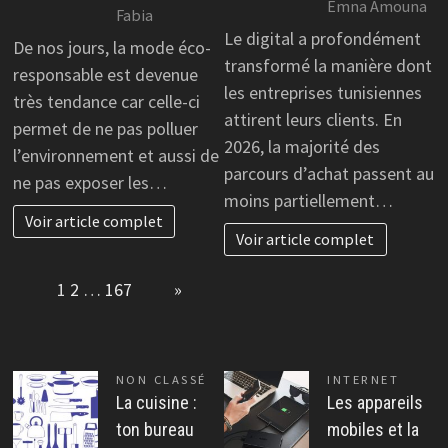
Emna Amouna
Fabia
Le digital a profondément
De nos jours, la mode éco-
transformé la manière dont
responsable est devenue
les entreprises tunisiennes
très tendance car celle-ci
attirent leurs clients. En
permet de ne pas polluer
2026, la majorité des
l’environnement et aussi de
parcours d’achat passent au
ne pas exposer les…
moins partiellement…
Voir article complet
Voir article complet
Page:
1
2
…
167
Next
»
NON CLASSÉ
INTERNET
La cuisine :
Les appareils
ton bureau
mobiles et la