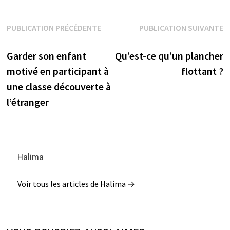
Navigation
PUBLICATION PRÉCÉDENTE
PUBLICATION SUIVANTE
Publication précédente :
Publication suivante :
de
Garder son enfant
Qu’est-ce qu’un plancher
l’article
motivé en participant à
flottant ?
une classe découverte à
l’étranger
Halima
Voir tous les articles de Halima →