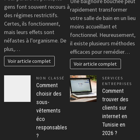
Une baignoire bouchée peut
gens font souvent recours à
rapidement transformer
des régimes restrictifs.
votre salle de bain en un lieu
Certes, ils fonctionnent,
moins accueillant et
mais leurs effets sont
fonctionnel. Heureusement,
néfastes à l’organisme. De
il existe plusieurs méthodes
plus,…
efficaces pour remédier…
Voir article complet
Voir article complet
NON CLASSÉ
SERVICES
ENTREPRISES
Comment
Comment
choisir des
trouver des
sous-
clients sur
vêtements
internet en
éco
Tunisie en
responsables
2026 ?
?