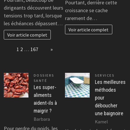
Pourtant, derrière cette
dirigeants découvrent leurs
croissance se cache
tensions trop tard, lorsque
rarement de…
les échéances dépassent…
Voir article complet
Voir article complet
Page:
1
2
…
167
Next
»
DOSSIERS
SERVICES
SANTÉ
Les meilleures
Les super-
méthodes
aliments
pour
aident-ils à
déboucher
maigrir ?
une baignoire
Barbara
Kamel
Pour perdre du poids, les