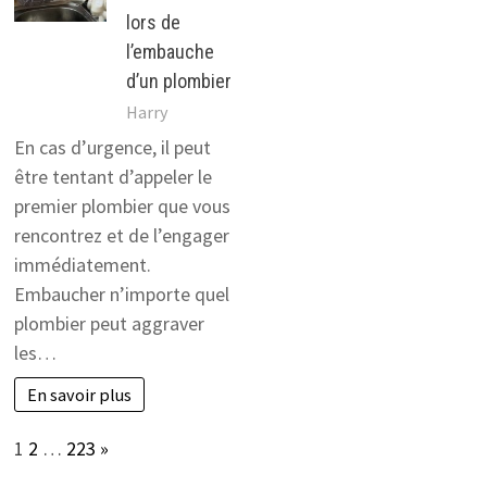
lors de
l’embauche
d’un plombier
Harry
En cas d’urgence, il peut
être tentant d’appeler le
premier plombier que vous
rencontrez et de l’engager
immédiatement.
Embaucher n’importe quel
plombier peut aggraver
les…
En savoir plus
Page:
Next
1
2
…
223
»