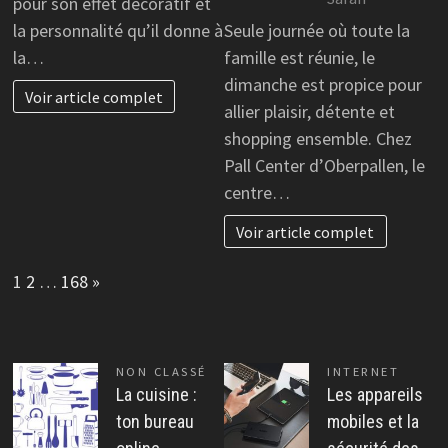
pour son effet décoratif et
la personnalité qu’il donne à
Seule journée où toute la
la…
famille est réunie, le
dimanche est propice pour
Voir article complet
allier plaisir, détente et
shopping ensemble. Chez
Pall Center d’Oberpallen, le
centre…
Voir article complet
Page:
Next
1
2
…
168
»
NON CLASSÉ
INTERNET
La cuisine :
Les appareils
ton bureau
mobiles et la