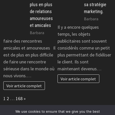
plus en plus
sa stratégie
de relations
marketing.
amoureuses
Barbara
et amicales
Il y a encore quelques
Barbara
temps, les objets
faire des rencontres
publicitaires sont souvent
amicales et amoureuses Il
considérés comme un petit
est de plus en plus difficile
plus permettant de fidéliser
de faire une rencontre
le client. Ils sont
sérieuse dans le monde où
maintenant devenus…
nous vivons.…
Voir article complet
Voir article complet
Page:
Next
1
2
…
168
»
We use cookies to ensure that we give you the best