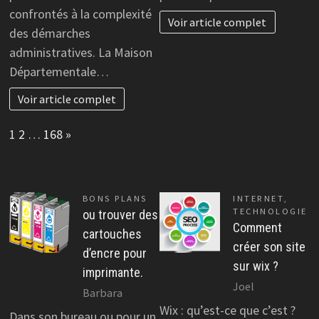
confrontés à la complexité
Voir article complet
des démarches
administratives. La Maison
Départementale…
Voir article complet
Page:
Next
1
2
…
168
»
BONS PLANS
INTERNET
,
TECHNOLOGIE
ou trouver des
Comment
cartouches
créer son site
d’encre pour
sur wix ?
imprimante.
Joel
Barbara
Wix : qu’est-ce que c’est ?
Dans son bureau ou pour un