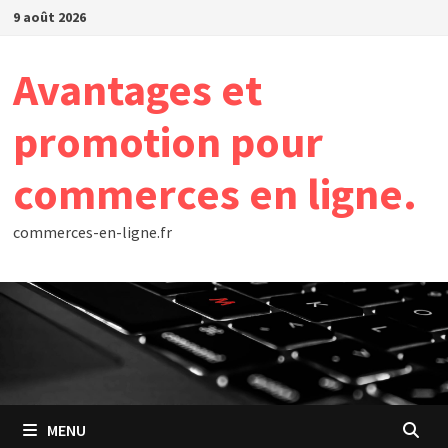
Passer
9 août 2026
au
contenu
Avantages et
promotion pour
commerces en ligne.
commerces-en-ligne.fr
MENU