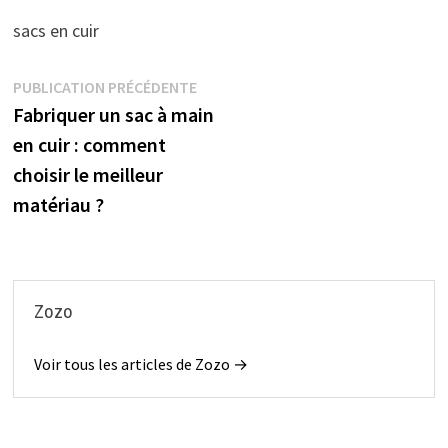
sacs en cuir
Navigation
Publication
PUBLICATION PRÉCÉDENTE
précédente :
Fabriquer un sac à main
de
en cuir : comment
l’article
choisir le meilleur
matériau ?
Zozo
Voir tous les articles de Zozo →