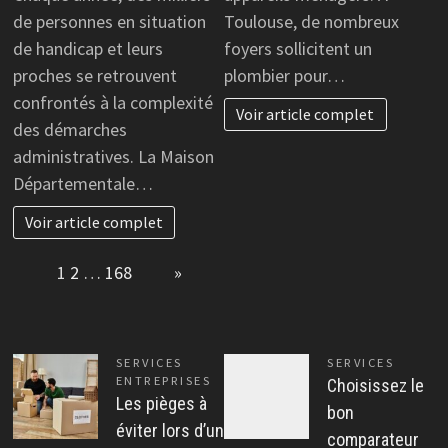
de personnes en situation
Toulouse, de nombreux
de handicap et leurs
foyers sollicitent un
proches se retrouvent
plombier pour…
confrontés à la complexité
Voir article complet
des démarches
administratives. La Maison
Départementale…
Voir article complet
Page:
1
2
…
168
Next
»
SERVICES
SERVICES
ENTREPRISES
Choisissez le
Les pièges à
bon
éviter lors d’un
comparateur