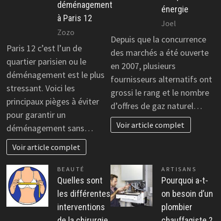
déménagement
énergie
à Paris 12
Joel
Zozo
Depuis que la concurrence
Paris 12 c’est l’un de
des marchés a été ouverte
quartier parisien ou le
en 2007, plusieurs
déménagement est le plus
fournisseurs alternatifs ont
stressant. Voici les
grossi le rang et le nombre
principaux pièges à éviter
d’offres de gaz naturel…
pour garantir un
Voir article complet
déménagement sans…
Voir article complet
BEAUTÉ
ARTISANS
Quelles sont
Pourquoi a-t-
les différentes
on besoin d’un
interventions
plombier
de la chirurgie
chauffagiste ?