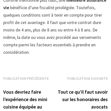
Comme mentionné plus haut, une
meilleure assurance
vie
bénéficie d’une fiscalité privilégiée. Toutefois,
quelques conditions sont à tenir en compte pour tirer
profit de cet avantage. Il faut que votre contrat dure
moins de 4 ans, plus de 8 ans ou entre 4 à 8 ans. De
même, la date ou vous avez procédé aux versements
compte parmi les facteurs essentiels à prendre en
considération.
Navigation
PUBLICATION PRÉCÉDENTE
PUBLICATION SUIVANTE
Publication précédente :
Publication suivante :
de
Vous devriez faire
Tout ce qu’il faut savoir
l’article
l’expérience des mini
sur les honoraires des
cuisine équipée au
avocats