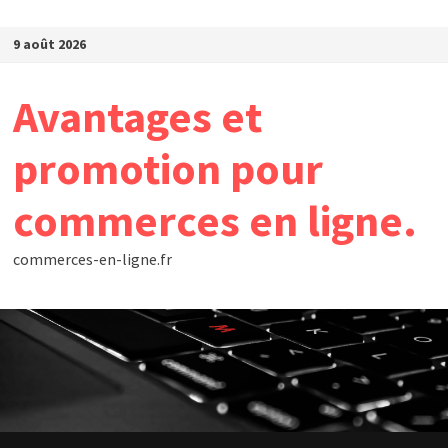
Passer au contenu
9 août 2026
Avantages et
promotion pour
commerces en ligne.
commerces-en-ligne.fr