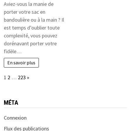
Aviez-vous la manie de
porter votre sac en
bandoulière ou à la main ? Il
est temps d’oublier toute
complexité, vous pouvez
dorénavant porter votre
fidèle…
En savoir plus
Page:
Next
1
2
…
223
»
MÉTA
Connexion
Flux des publications