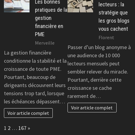
Les bonnes
lecteurs : la
pratiques de la
stratégie que
gestion
les gros blogs
financière en
vous cachent
PME
Florent
Merveille
Passer d’un blog anonyme à
La gestion financière
une audience de 10 000
conditionne la stabilité et la
lecteurs mensuels peut
croissance de toute PME.
sembler relever du miracle.
Pourtant, beaucoup de
Pourtant, derrière cette
dirigeants découvrent leurs
croissance se cache
tensions trop tard, lorsque
rarement de…
les échéances dépassent…
Voir article complet
Voir article complet
Page:
Next
1
2
…
167
»