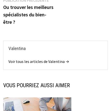
Navigation
PUBLICATION PRÉCÉDENTE
précédente :
Ou trouver les meilleurs
de
spécialistes du bien-
l’article
être ?
Valentina
Voir tous les articles de Valentina →
VOUS POURRIEZ AUSSI AIMER