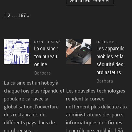
Voir article complet
Page:
Next
1
2
…
167
»
NON CLASSÉ
INTERNET
La cuisine :
Les appareils
ton bureau
mobiles et la
online
sécurité des
ordinateurs
Barbara
Barbara
La cuisine est un hobby à
chaque fois plus répandu et
Les nouvelles technologies
populaire car avec la
rendent la corvée
globalisation, l’ouverture
nettement plus délicate aux
des restaurants de
administrateurs des parcs
différents pays dans de
informatiques des firmes.
nombreuses…
Leur rôle ne semblait déjà