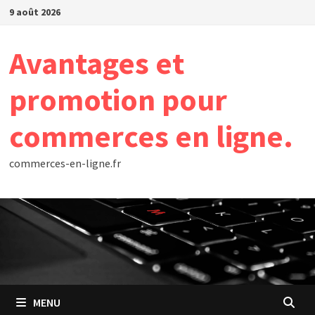
Passer
9 août 2026
au
contenu
Avantages et
promotion pour
commerces en ligne.
commerces-en-ligne.fr
MENU