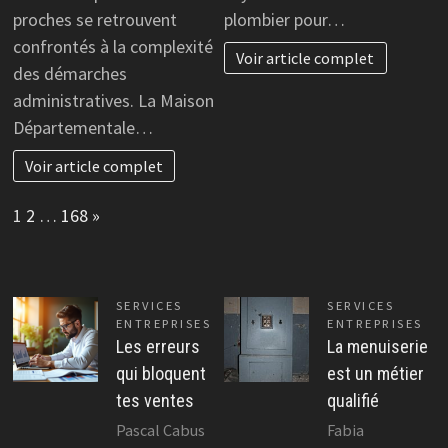
proches se retrouvent
plombier pour…
confrontés à la complexité
Voir article complet
des démarches
administratives. La Maison
Départementale…
Voir article complet
Page:
Next
1
2
…
168
»
SERVICES
SERVICES
ENTREPRISES
ENTREPRISES
Les erreurs
La menuiserie
qui bloquent
est un métier
tes ventes
qualifié
Pascal Cabus
Fabia