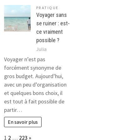
PRATIQUE
Voyager sans
se ruiner : est-
ce vraiment
possible ?
Julia
Voyager n’est pas
forcément synonyme de
gros budget. Aujourd’hui,
avec un peu d’organisation
et quelques bons choix, il
est tout à fait possible de
partir…
En savoir plus
Page:
Next
1
2
…
223
»