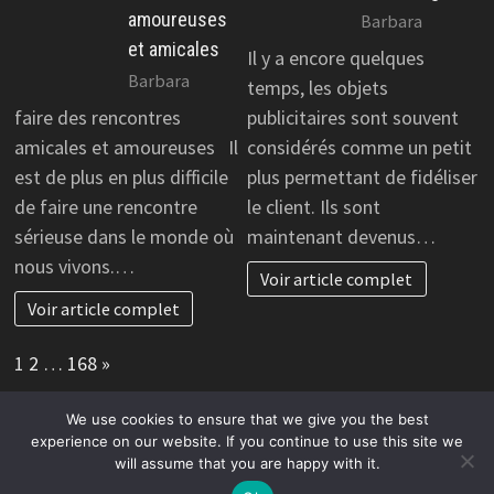
amoureuses
Barbara
et amicales
Il y a encore quelques
Barbara
temps, les objets
faire des rencontres
publicitaires sont souvent
amicales et amoureuses Il
considérés comme un petit
est de plus en plus difficile
plus permettant de fidéliser
de faire une rencontre
le client. Ils sont
sérieuse dans le monde où
maintenant devenus…
nous vivons.…
Voir article complet
Voir article complet
Page:
Next
1
2
…
168
»
We use cookies to ensure that we give you the best
experience on our website. If you continue to use this site we
will assume that you are happy with it.
Copyright © 2026
Avantages et promotion pour commerces