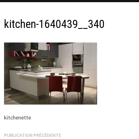
kitchen-1640439__340
kitchenette
Navigation
Publication
PUBLICATION PRÉCÉDENTE