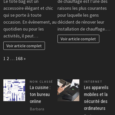
Le tote bag est un
de chauffage est l’une des
accessoire élégant et chic
raisons les plus courantes
qui se porte à toute
pour laquelle les gens
occasion. En évènement, au
décident de rénover leur
quotidien ou pour les
installation de chauffage.…
activités, il peut…
Voir article complet
Voir article complet
Page:
Next
1
2
…
168
»
NON CLASSÉ
INTERNET
La cuisine :
Les appareils
ton bureau
mobiles et la
online
sécurité des
ordinateurs
Barbara