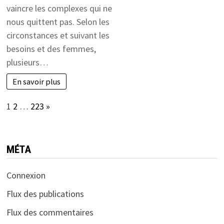
vaincre les complexes qui ne
nous quittent pas. Selon les
circonstances et suivant les
besoins et des femmes,
plusieurs…
En savoir plus
Page:
Next
1
2
…
223
»
MÉTA
Connexion
Flux des publications
Flux des commentaires