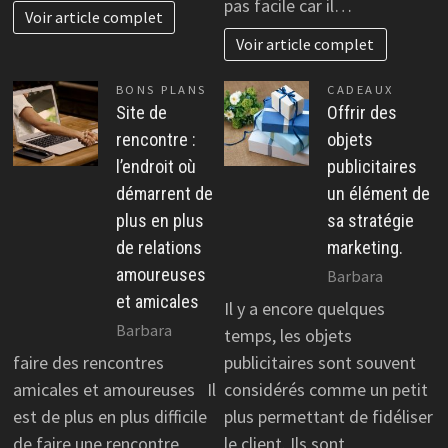
pas facile car il…
Voir article complet
Voir article complet
BONS PLANS
CADEAUX
Site de
Offrir des
rencontre :
objets
l’endroit où
publicitaires
démarrent de
un élément de
plus en plus
sa stratégie
de relations
marketing.
amoureuses
Barbara
et amicales
Il y a encore quelques
Barbara
temps, les objets
faire des rencontres
publicitaires sont souvent
amicales et amoureuses Il
considérés comme un petit
est de plus en plus difficile
plus permettant de fidéliser
de faire une rencontre
le client. Ils sont