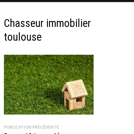
Chasseur immobilier
toulouse
Navigation
Publication
PUBLICATION PRÉCÉDENTE