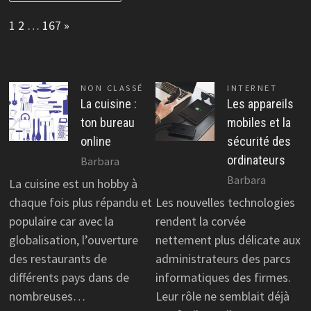
Page:
Next
1
2
…
167
»
NON CLASSÉ
INTERNET
La cuisine :
Les appareils
ton bureau
mobiles et la
online
sécurité des
ordinateurs
Barbara
Barbara
La cuisine est un hobby à
chaque fois plus répandu et
Les nouvelles technologies
populaire car avec la
rendent la corvée
globalisation, l’ouverture
nettement plus délicate aux
des restaurants de
administrateurs des parcs
différents pays dans de
informatiques des firmes.
nombreuses…
Leur rôle ne semblait déjà