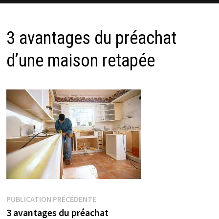
3 avantages du préachat
d’une maison retapée
Navigation
Publication
PUBLICATION PRÉCÉDENTE
précédente :
3 avantages du préachat