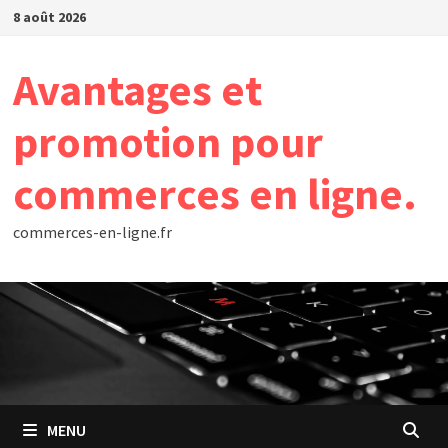
Passer
8 août 2026
au
contenu
Avantages et
promotion pour
commerces en ligne.
commerces-en-ligne.fr
MENU