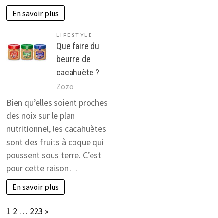
En savoir plus
LIFESTYLE
Que faire du
beurre de
cacahuète ?
Zozo
Bien qu’elles soient proches
des noix sur le plan
nutritionnel, les cacahuètes
sont des fruits à coque qui
poussent sous terre. C’est
pour cette raison…
En savoir plus
Page:
Next
1
2
…
223
»