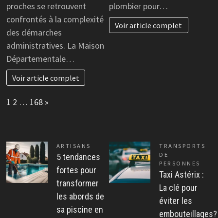
proches se retrouvent
plombier pour…
confrontés à la complexité
Voir article complet
des démarches
administratives. La Maison
Départementale…
Voir article complet
Page:
Next
1
2
…
168
»
ARTISANS
TRANSPORTS
DE
5 tendances
PERSONNES
fortes pour
Taxi Astérix :
transformer
La clé pour
les abords de
éviter les
sa piscine en
embouteillages?